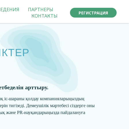
ВЕДЕНИЯ
ПАРТНЕРЫ
РЕГИСТРАЦИЯ
КОНТАКТЫ
ІКТЕР
тбеделін арттыру.
қ іс-шараны қолдау компанияларыңыздың
серін тигізеді. Демеушілік мәртебесі сіздерге оны
лық және PR-науқандарыңызда пайдалануға