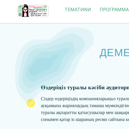
ТЕМАТИКИ
ПРОГРАММА
ДЕМЕ
Өздеріңіз туралы кәсіби аудитор
Сіздер өздеріңіздің компанияларыңыз турал
ауқымына жариялаудың тамаша мүмкіндігіне
туралы ақпаратты қатысушылар мен шақыры
сонымен қатар іс-шараның ресми сайтына к