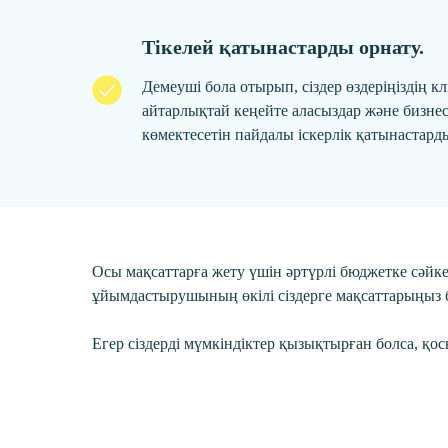
Тікелей қатынастарды орнату.
Демеуші бола отырып, сіздер өздеріңіздің 
айтарлықтай кеңейте аласыздар және бизнес
көмектесетін пайдалы іскерлік қатынастард
Осы мақсаттарға жету үшін әртүрлі бюджетке сәйке
ұйымдастырушының өкілі сіздерге мақсаттарыңыз бен
Егер сіздерді мүмкіндіктер қызықтырған болса, 