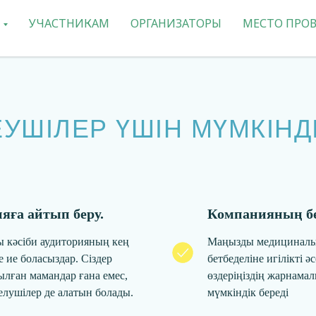
УЧАСТНИКАМ
ОРГАНИЗАТОРЫ
МЕСТО ПРО
УШІЛЕР ҮШІН МҮМКІНД
ияға айтып беру.
Компанияның бе
ы кәсіби аудиторияның кең
Маңызды медициналы
 ие боласыздар. Сіздер
бетбеделіне игілікті ә
лған мамандар ғана емес,
өздеріңіздің жарнама
елушілер де алатын болады.
мүмкіндік береді