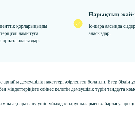
Нарықтың жай-к
клиенттік қорларыңызды
Іс-шара аясында сізде
теріңізді дамытуға
аласыздар.
ы орната аласыздар.
с арнайы демеушілік пакеттері әзірленген болатын. Егер біздің
 міндеттеріңізге сәйкес келетін демеушілік түрін таңдауға көме
қосымша ақпарат алу үшін ұйымдастырушылармен хабарласулары