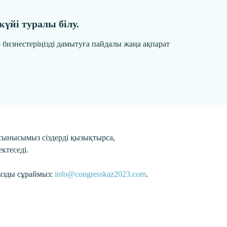
үйі туралы білу.
р бизнестеріңізді дамытуға пайдалы жаңа ақпарат
 ұсынысымыз сіздерді қызықтырса,
ктеседі.
ңызды сұраймыз:
info@congresskaz2023.com
.